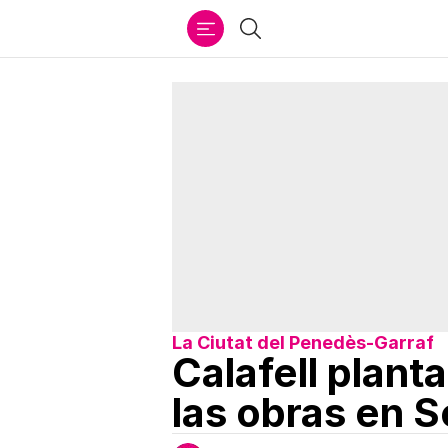
Ir
Buscar
al
contenido
La Ciutat del Penedès-Garraf
Calafell plant
las obras en S