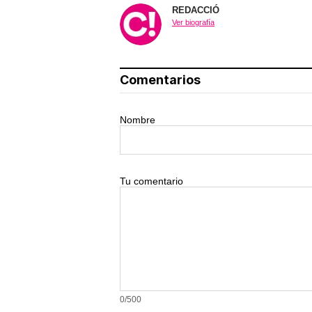
REDACCIÓ
Ver biografía
Corepunk MMORPG
Un verdadero MMORPG de 
vieja escuela ¡Cómo los de
antes, pero mejor!