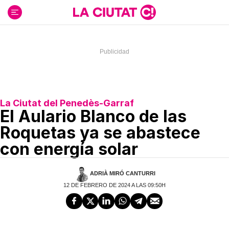
Ir
al
contenido
La Ciutat del Penedès-Garraf
El Aulario Blanco de las
Roquetas ya se abastece
con energía solar
ADRIÀ MIRÓ CANTURRI
12 DE FEBRERO DE 2024 A LAS 09:50H