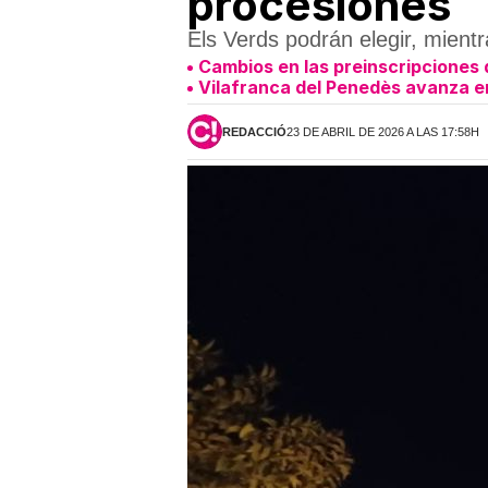
procesiones
Els Verds podrán elegir, mientr
Cambios en las preinscripciones 
Vilafranca del Penedès avanza e
REDACCIÓ
23 DE ABRIL DE 2026 A LAS 17:58H