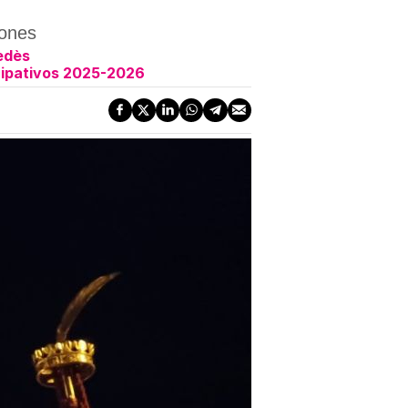
iones
nedès
icipativos 2025-2026