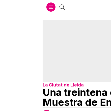
Ir
Buscar
al
contenido
La Ciutat de Lleida
Una treintena 
Muestra de En