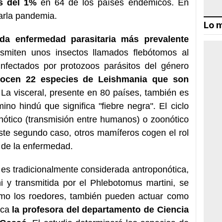
s del 1%
en 64 de los países endémicos. En
arla pandemia.
Lo m
da enfermedad parasitaria más prevalente
nsmiten unos insectos llamados flebótomos al
nfectados por protozoos parásitos del género
cen 22 especies de Leishmania que son
 La visceral, presente en 80 países, también es
no hindú que significa "fiebre negra". El ciclo
nótico (transmisión entre humanos) o zoonótico
ste segundo caso, otros mamíferos cogen el rol
ol de la enfermedad.
 es tradicionalmente considerada antroponótica,
 y transmitida por el Phlebotomus martini, se
mo los roedores, también pueden actuar como
lica
la profesora del departamento de Ciencia