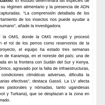
 Gassó
. El estudio determinará las especies de
 su régimen alimentario y la presencia de ADN
apturadas. "La comprensión detallada de los
ortamiento de los insectos nos puede ayudar a
 humano", añade la investigadora.
por la OMS, donde la OMS recogió y procesó
n el rol de los perros como reservorios de la
royecto, el equipo ha estado tres semanas
ón de Karamoja, en el noreste del país; una de
uada en la frontera con Sudán del Sur y Kenya.
mico, agravado por la falta de infraestructuras,
 condiciones climáticas adversas, dificulta la
arias efectivas", destaca Gassó. La LV afecta
des pastorales y nómadas, tanto ugandesas
ot y Turkana), que se desplazan a la zona en
anado.