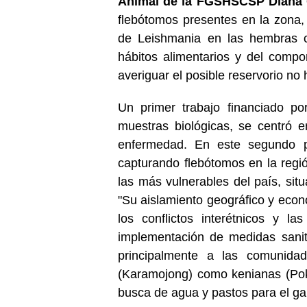
Animal de la FGSHSCSP Diana
flebótomos presentes en la zona,
de Leishmania en las hembras c
hábitos alimentarios y del comp
averiguar el posible reservorio no
Un primer trabajo financiado 
muestras biológicas, se centró e
enfermedad. En este segundo p
capturando flebótomos en la regi
las más vulnerables del país, sit
"Su aislamiento geográfico y econó
los conflictos interétnicos y las
implementación de medidas sanit
principalmente a las comunida
(Karamojong) como kenianas (Pok
busca de agua y pastos para el g