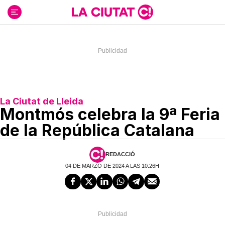
Ir
al
contenido
La Ciutat de Lleida
Montmós celebra la 9ª Feria
de la República Catalana
REDACCIÓ
04 DE MARZO DE 2024 A LAS 10:26H