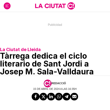
Ir
al
contenido
La Ciutat de Lleida
Tàrrega dedica el ciclo
literario de Sant Jordi a
Josep M. Sala-Valldaura
REDACCIÓ
15 DE ABRIL DE 2024 A LAS 16:35H