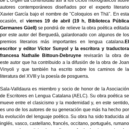
de L'Urgell da continuidad así a los ciclos monográficos sobre
autores contemporáneos diseñados por el experto literario
Xavier García bajo el nombre de "Coloquios en Thä". En esta
ocasión, el
viernes 19 de abril (19 h, Biblioteca Pública
Germanes Güell)
se pondrá de relieve la obra poética editada
por este autor del Berguedà, galardonado con algunos de los
premios literarios más importantes en lengua catalana.
El
escritor y editor Víctor Sunyol y la escritora y traductora
francesa Nathalie Bittoun-Debruyne
revisarán la obra de
este autor que ha contribuido a la difusión de la obra de Joan
Vinyoli y que también ha escrito sobre los caminos de la
literatura del XVIII y la poesía de posguerra.
Sala-Valldaura es miembro y socio de honor de la Asociación
de Escritores en Lengua Catalana (AELC). Su obra poética se
mueve entre el clasicismo y la modernidad y, en este sentido,
es uno de los autores de su generación que más ha hecho por
la evolución del lenguaje poético. Su obra ha sido traducida al
inglés, vasco, castellano, francés, occitano, portugués, rumano