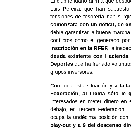
El club leridano afirma que despu
Luis Pereira, que han supuesto
tensiones de tesorería han surg
comenzara con un déficit, de en
debía garantizar la buena marcha
conflictos como el generado po
inscripción en la RFEF,
la inspe
deuda existente con Hacienda
Deportes
que ha frenado voluntad
grupos inversores.
Con toda esta situación y
a falt
Federación
,
al Lleida sólo le 
interesados en meter dinero en 
debajo, en Tercera Federación.
ocupa la undécima posición con
play-out y a 9 del descenso dir