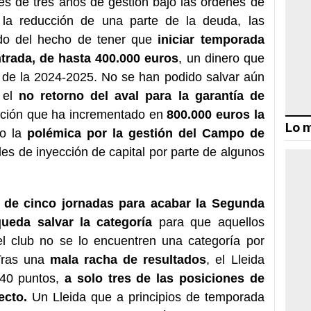
és de tres años de gestión bajo las órdenes de
 la reducción de una parte de la deuda, las
ido del hecho de tener que
iniciar temporada
trada, de hasta 400.000 euros
, un dinero que
 de la 2024-2025. No se han podido salvar aún
r el
no retorno del aval para la garantía de
cción que ha incrementado en
800.000 euros la
Lo m
o la
polémica por la gestión del Campo de
es de inyección de capital por parte de algunos
a de cinco jornadas para acabar la Segunda
queda salvar la categoría
para que aquellos
el club no se lo encuentren una categoría por
 Tras una
mala racha de resultados
, el Lleida
 40 puntos,
a solo tres de las posiciones de
ecto.
Un Lleida que a principios de temporada