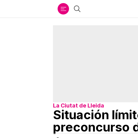
Ir
Buscar
al
contenido
La Ciutat de Lleida
Situación lími
preconcurso 