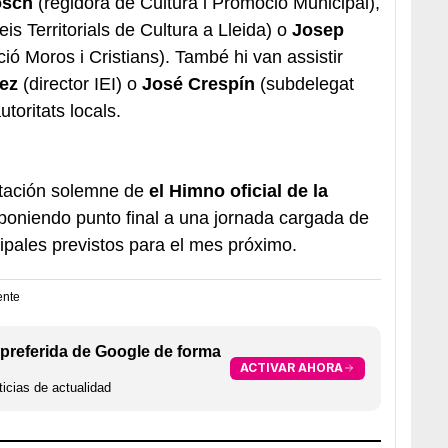
osch
(regidora de Cultura i Promoció Municipal),
eis Territorials de Cultura a Lleida) o
Josep
ió Moros i Cristians). També hi van assistir
uez
(director IEI) o
José Crespín
(subdelegat
utoritats locals.
retación solemne de
el Himno oficial de la
 poniendo punto final a una jornada cargada de
cipales previstos para el mes próximo.
ente
preferida de Google de forma
ACTIVAR AHORA
icias de actualidad