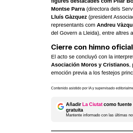
figures destacades com Pilar B
Montse Parra
(directora dels Serv
Lluís Gàzquez
(president Associac
representants com
Andreu Vàzq
del Govern a Lleida), entre altres a
Cierre con himno oficial
El acto se concluyó con la interp
Asociación Moros y Cristianos
,
emoción previa a los festejos prin
Contenido asistido por IA y supervisado editorialm
Añadir
La Ciutat
como fuente 
gratuita
Mantente informado con las últimas not