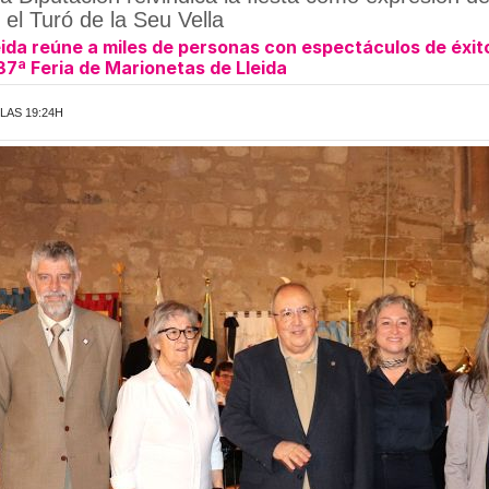
el Turó de la Seu Vella
ida reúne a miles de personas con espectáculos de éxito 
 37ª Feria de Marionetas de Lleida
 LAS 19:24H