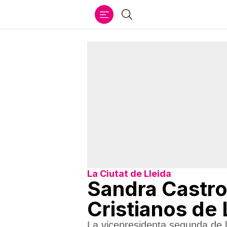
Ir
Buscar
al
contenido
La Ciutat de Lleida
Sandra Castro
Cristianos de 
La vicepresidenta segunda de l