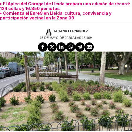
El Aplec del Caragol de Lleida prepara una edición de récord:
124 collas y 16.850 peñistas
Comienza el Enre9 en Lleida: cultura, convivencia y
participación vecinal en la Zona 09
TATIANA FERNÁNDEZ
15 DE MAYO DE 2026 A LAS 15:16H