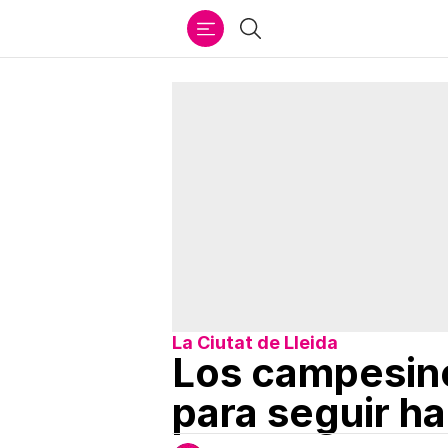
Ir
Buscar
al
contenido
La Ciutat de Lleida
Los campesino
para seguir ha