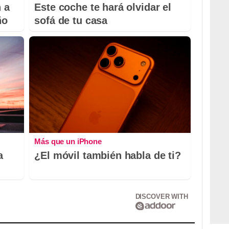
 a
Este coche te hará olvidar el
ño
sofá de tu casa
Más que un iPhone
a
¿El móvil también habla de ti?
DISCOVER WITH