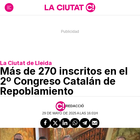
Ir
al
contenido
La Ciutat de Lleida
Más de 270 inscritos en el
2º Congreso Catalán de
Repoblamiento
REDACCIÓ
29 DE MAYO DE 2025 A LAS 16:01H