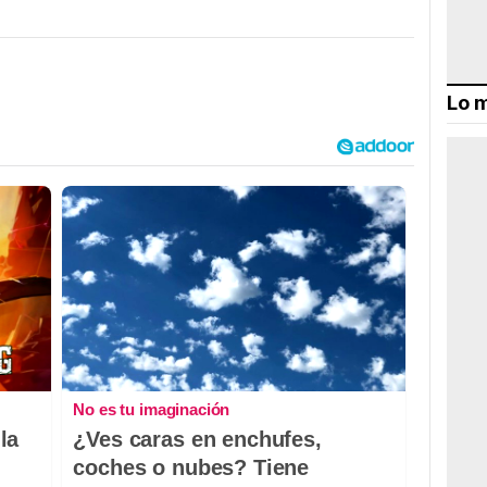
Lo m
No es tu imaginación
la
¿Ves caras en enchufes,
coches o nubes? Tiene