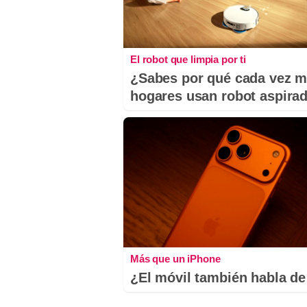
El robot que limpia por ti
¿Sabes por qué cada vez 
hogares usan robot aspira
Más que un iPhone
¿El móvil también habla de 