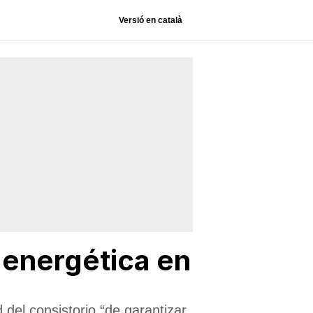
Versió en català
 energética en
del consistorio “de garantizar