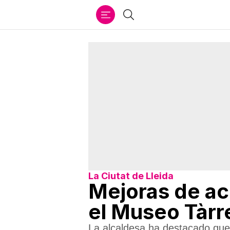
Ir
Buscar
al
contenido
La Ciutat de Lleida
Mejoras de acc
el Museo Tàrr
La alcaldesa ha destacado que 