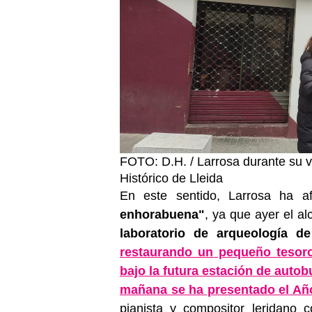
FOTO: D.H. / Larrosa durante su vi
Histórico de Lleida
En este sentido, Larrosa ha 
enhorabuena"
, ya que ayer el al
laboratorio de arqueología d
restaurando un pequeño tesoro
bajo la futura estación de autob
mañana se ha presentado el Añ
pianista y compositor leridano 