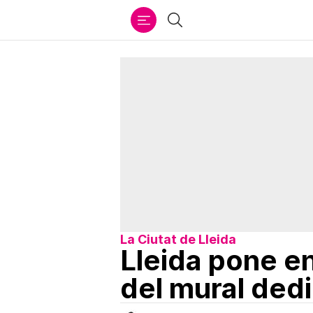
Ir
Buscar
al
contenido
La Ciutat de Lleida
Lleida pone en
del mural ded