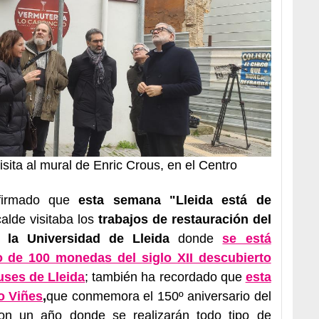
sita al mural de Enric Crous, en el Centro
afirmado que
esta semana "Lleida está de
calde visitaba los
trabajos de restauración del
e la Universidad de Lleida
donde
se está
 de 100 monedas del siglo XII descubierto
uses de Lleida
; también ha recordado que
esta
o Viñes
,
que conmemora el 150º aniversario del
con un año donde se realizarán todo tipo de