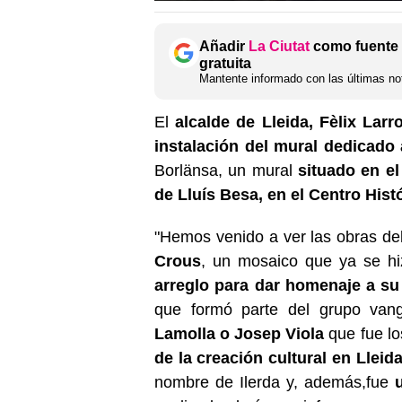
Añadir
La Ciutat
como fuente 
gratuita
Mantente informado con las últimas not
El
alcalde de Lleida, Fèlix Larr
instalación del mural dedicado
Borlänsa, un mural
situado en el 
de Lluís Besa, en el Centro Histó
"Hemos venido a ver las obras de
Crous
, un mosaico que ya se h
arreglo para dar homenaje a su 
que formó parte del grupo van
Lamolla o Josep Viola
que fue l
de la creación cultural en Lleid
nombre de Ilerda y, además,fue