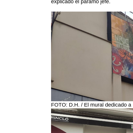
explicado el páramo jefe.
FOTO: D.H. / El mural dedicado a 