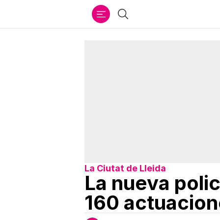
Ir
Buscar
al
contenido
La Ciutat de Lleida
La nueva poli
160 actuacion