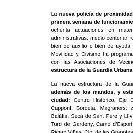
La
nueva policía de proximidad
primera semana de funcionamie
ochenta actuaciones en mater
administrativas, medio centenar re
bien de auxilio o bien de ayuda
Movilidad y Civismo ha programa
con las Asociaciones de Veci
estructura de la Guardia Urbana
La nueva estructura de la Gu
además de los mandos, y está d
ciudad:
Centro Histórico, Eje 
Cappont, Bordeta, Magraners; 
Balàfia, Secà de Sant Pere y Llív
Turó de Gardeny, Camp d’Esports, 
Ricard Viñes, Clot de les Granotes,