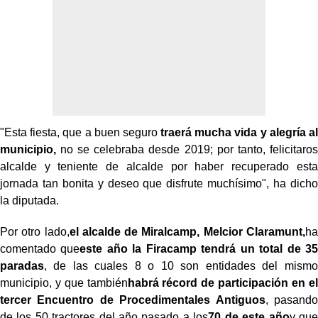
"Esta fiesta, que a buen seguro
traerá mucha vida y alegría al
municipio,
no se celebraba desde 2019; por tanto, felicitaros
alcalde y teniente de alcalde por haber recuperado esta
jornada tan bonita y deseo que disfrute muchísimo", ha dicho
la diputada.
Por otro lado,
el alcalde de Miralcamp, Melcior Claramunt,
ha
comentado que
este año la Firacamp tendrá un total de 35
paradas
, de las cuales 8 o 10 son entidades del mismo
municipio, y que también
habrá récord de participación en el
tercer Encuentro de Procedimentales Antiguos
, pasando
de los 50 tractores del año pasado a los
70 de este año
y que