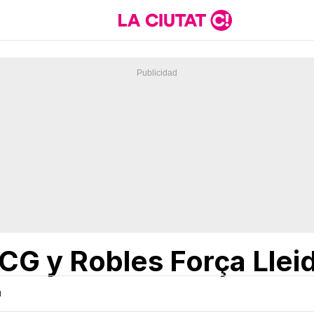
ICG y Robles Força Llei
H