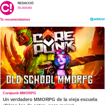
REDACCIÓ
Ver biografía
Corepunk MMORPG
Un verdadero MMORPG de la vieja escuela