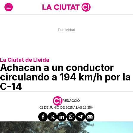
Ir
al
contenido
La Ciutat de Lleida
Achacan a un conductor
circulando a 194 km/h por la
C-14
REDACCIÓ
02 DE JUNIO DE 2025 A LAS 12:35H