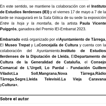
En este sentido, se mantiene la colaboración con el
Instituto
de Estudios Ilerdenses (IEI)
y el viernes 17 de mayo a 7 de la
tarde se inaugurará en la Sala Gótica de su sede la exposición
Entre la hoja y la montaña
, de la artista
Paula Vicente
Puiggrós
, ganadora del Premio IEI-Embarrat 2023.
Embarrado
está organizado por el
Ayuntamiento de Tàrrega
,
El
Museo Trepat
y La
Concejalía de Cultura
y cuenta con la
colaboración del Ayuntamiento.
Instituto de
Estudios
Ilerdenses
de la
Diputación de Lleida
, El
Departamento de
Cultura de la Generalidad de Cataluña
, el
Consejo
Comarcal de
L'Urgell
,
Lo Pardal - Fundación Guillem
Viladot
,
La Soll
,
Mangrana
,
Nova Tàrrega
,
Ràdio
Tàrrega
,
Segre
,
Lleida Televisió
,
La Vieja Caravana
y
Cultura+.
Sobre el autor