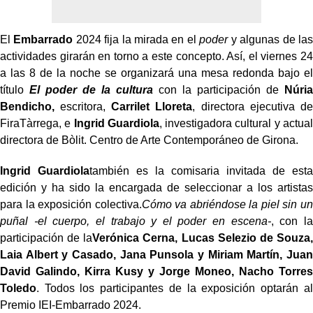
El
Embarrado
2024 fija la mirada en el
poder
y algunas de las
actividades girarán en torno a este concepto. Así, el viernes 24
a las 8 de la noche se organizará una mesa redonda bajo el
título
El poder de la cultura
con la participación de
Núria
Bendicho,
escritora,
Carrilet Lloreta
, directora ejecutiva de
FiraTàrrega, e
Ingrid Guardiola
, investigadora cultural y actual
directora de Bòlit. Centro de Arte Contemporáneo de Girona.
Ingrid Guardiola
también es la comisaria invitada de esta
edición y ha sido la encargada de seleccionar a los artistas
para la exposición colectiva.
Cómo va abriéndose la piel sin un
puñal -el cuerpo, el trabajo y el poder en escena-
, con la
participación de la
Verónica Cerna, Lucas Selezio de Souza,
Laia Albert y Casado, Jana Punsola y Miriam Martín, Juan
David Galindo, Kirra Kusy y Jorge Moneo, Nacho Torres
Toledo
. Todos los participantes de la exposición optarán al
Premio IEI-Embarrado 2024.