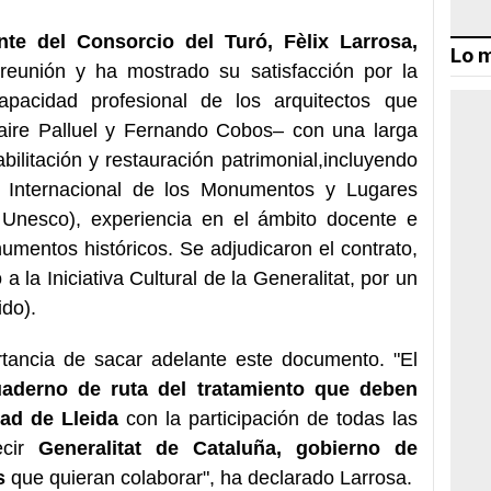
nte del Consorcio del Turó, Fèlix Larrosa,
Lo m
 reunión y ha mostrado su satisfacción por la
capacidad profesional de los arquitectos que
Claire Palluel y Fernando Cobos– con una larga
bilitación y restauración patrimonial,incluyendo
o Internacional de los Monumentos y Lugares
 Unesco), experiencia en el ámbito docente e
mentos históricos. Se adjudicaron el contrato,
 la Iniciativa Cultural de la Generalitat, por un
ido).
rtancia de sacar adelante este documento. "El
uaderno de ruta del tratamiento que deben
dad de Lleida
con la participación de todas las
ecir
Generalitat de Cataluña, gobierno de
s
que quieran colaborar", ha declarado Larrosa.