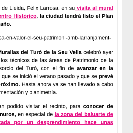
 de Lleida, Fèlix Larrosa, en su
visita al mural
ntro Histórico
,
la ciudad tendrá listo el Plan
 año.
-posa-en-valor-el-seu-patrimoni-amb-larranjament-
urallas del Turó de la Seu Vella
celebró ayer
los técnicos de las áreas de Patrimonio de la
sorcio del Turó, con el fin de
avanzar en la
, que se inició el verano pasado y que se
prevé
próximo.
Hasta ahora ya se han llevado a cabo
mentación y planimetría.
n podido visitar el recinto, para
conocer de
muros,
en especial de
la zona del baluarte de
ctada por un desprendimiento hace unas