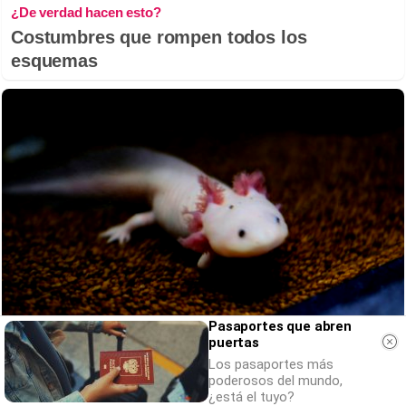
¿De verdad hacen esto?
Costumbres que rompen todos los
esquemas
Pasaportes que abren
puertas
¿Sabías que existen?
Los pasaportes más
Estas criaturas existen y parecen sacadas
poderosos del mundo,
de otro planeta
¿está el tuyo?