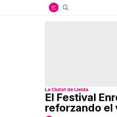
Ir
Buscar
al
contenido
La Ciutat de Lleida
El Festival En
reforzando el