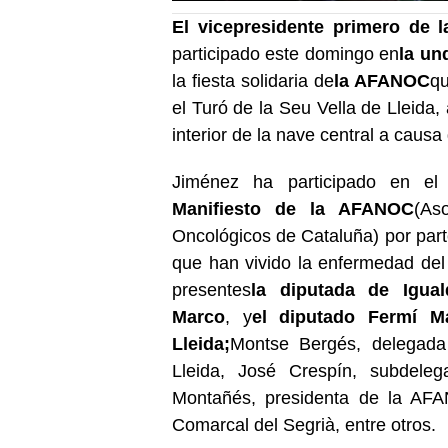
El vicepresidente primero de l
participado este domingo en
la un
la fiesta solidaria de
la AFANOC
qu
el Turó de la Seu Vella de Lleida,
interior de la nave central a causa 
Jiménez ha participado en el 
Manifiesto de la AFANOC
(As
Oncológicos de Cataluña) por par
que han vivido la enfermedad del
presentes
la diputada de Igual
Marco
, y
el diputado Fermí M
Lleida;
Montse Bergés, delegada t
Lleida, José Crespín, subdele
Montañés, presidenta de la AFA
Comarcal del Segrià, entre otros.