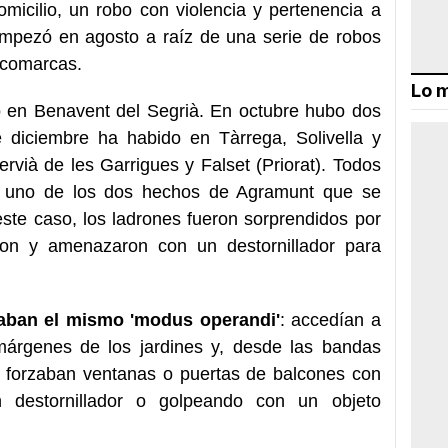
omicilio, un robo con violencia y pertenencia a
 empezó en agosto a raíz de una serie de robos
 comarcas.
Lo m
to en Benavent del Segrià. En octubre hubo dos
 diciembre ha habido en Tàrrega, Solivella y
vià de les Garrigues y Falset (Priorat). Todos
o uno de los dos hechos de Agramunt que se
este caso, los ladrones fueron sorprendidos por
aron y amenazaron con un destornillador para
zaban el mismo 'modus operandi'
: accedían a
 márgenes de los jardines y, desde las bandas
, forzaban ventanas o puertas de balcones con
n destornillador o golpeando con un objeto