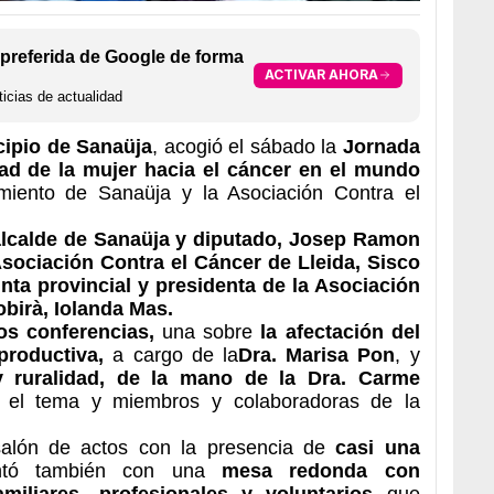
preferida de Google de forma
ACTIVAR AHORA
icias de actualidad
cipio de Sanaüja
, acogió el sábado la
Jornada
dad de la mujer hacia el cáncer en el mundo
iento de Sanaüja y la Asociación Contra el
alcalde de Sanaüja y diputado, Josep Ramon
 Asociación Contra el Cáncer de Lleida, Sisco
nta provincial y presidenta de la Asociación
obirà, Iolanda Mas.
s conferencias,
una sobre
la afectación del
productiva,
a cargo de la
Dra. Marisa Pon
, y
y ruralidad, de la mano de la Dra. Carme
n el tema y miembros y colaboradoras de la
salón de actos con la presencia de
casi una
tó también con una
mesa redonda con
miliares, profesionales y voluntarios
que