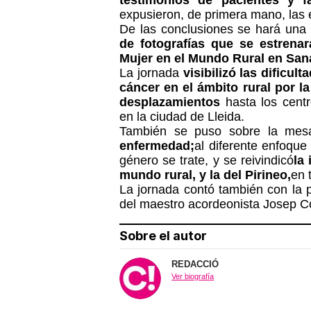
expusieron, de primera mano, las e
De las conclusiones se hará una 
de fotografías que se estrenar
Mujer en el Mundo Rural en San
La jornada
visibilizó las dificul
cáncer en el ámbito rural por l
desplazamientos
hasta los centr
en la ciudad de Lleida.
También se puso sobre la mes
enfermedad;
al diferente enfoqu
género se trate, y se reivindicó
la
mundo rural, y la del Pirineo,
en 
La jornada contó también con la pa
del maestro acordeonista Josep C
Sobre el autor
REDACCIÓ
Ver biografía