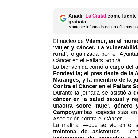
Añadir
La Ciutat
como fuente 
gratuita
Mantente informado con las últimas not
El núcleo de
Vilamur, en el muni
'Mujer y cáncer. La vulnerabili
rural',
organizada por el Ayuntam
Cáncer en el Pallars Sobirà.
La bienvenida corrió a cargo
del 
Fondevilla; el presidente de la
Maranges, y la miembro de la ju
Contra el Cáncer en el Pallars S
Durante la jornada se asistió a
do
cáncer en la salud sexual y re
una
otra sobre mujer, género 
Campoy,
ambas especialistas e
Asociación contra el Cáncer.
La matinal —que se vio en el 
treintena de asistentes
— con
testimonios de pacientes y fa