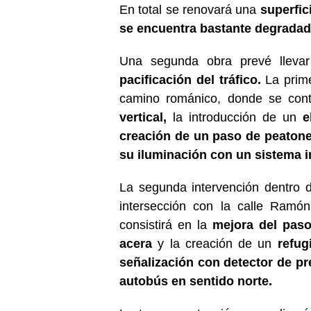
En total se renovará una
superfic
se encuentra bastante degradad
Una segunda obra prevé lleva
pacificación del tráfico.
La prime
camino románico, donde se co
vertical,
la introducción de un
el
creación de un paso de peatone
su iluminación con un sistema i
La segunda intervención dentro de
intersección con la calle Ramó
consistirá en la
mejora del paso
acera
y la creación de un
refugi
señalización con detector de pr
autobús en sentido norte.