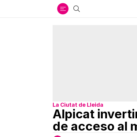
Ir
Buscar
al
contenido
La Ciutat de Lleida
Alpicat invert
de acceso al 