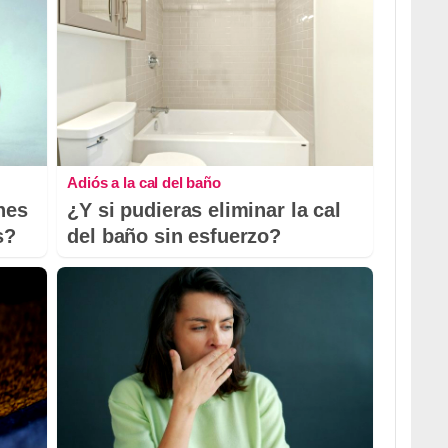
Adiós a la cal del baño
nes
¿Y si pudieras eliminar la cal
s?
del baño sin esfuerzo?