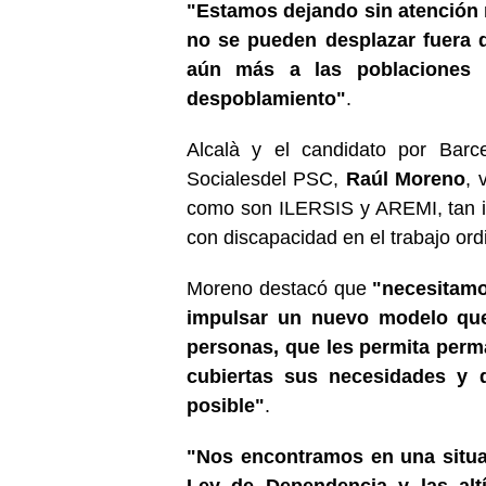
"Estamos dejando sin atención 
no se pueden desplazar fuera d
aún más a las poblaciones 
despoblamiento"
.
Alcalà y el candidato por Barce
Socialesdel PSC,
Raúl Moreno
, 
como son ILERSIS y AREMI, tan im
con discapacidad en el trabajo ordi
Moreno destacó que
"necesitamo
impulsar un nuevo modelo que
personas, que les permita perm
cubiertas sus necesidades y 
posible"
.
"Nos encontramos en una situaci
Ley de Dependencia y las altí