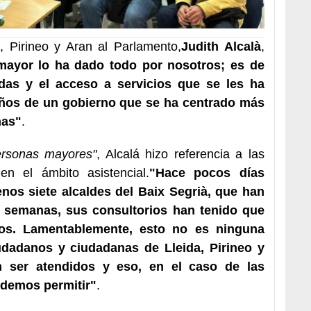
, Pirineo y Aran al Parlamento,
Judith Alcalà
,
mayor lo ha dado todo por nosotros; es de
udas y el acceso a servicios que se les ha
 años de un gobierno que se ha centrado más
nas"
.
ersonas mayores"
, Alcalá hizo referencia a las
en el ámbito asistencial.
"Hace pocos días
nos siete alcaldes del Baix Segrià, que han
s semanas, sus consultorios han tenido que
os. Lamentablemente, esto no es ninguna
dadanos y ciudadanas de Lleida, Pirineo y
 ser atendidos y eso, en el caso de las
odemos permitir"
.