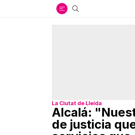
Ir
Buscar
al
contenido
La Ciutat de Lleida
Alcalá: "Nues
de justicia qu