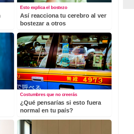
Esto explica el bostezo
n
Así reacciona tu cerebro al ver
bostezar a otros
Costumbres que no creerás
¿Qué pensarías si esto fuera
normal en tu país?