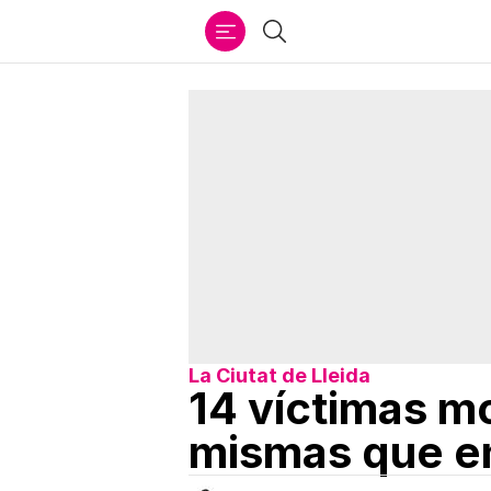
Ir
Buscar
al
contenido
La Ciutat de Lleida
14 víctimas mo
mismas que en