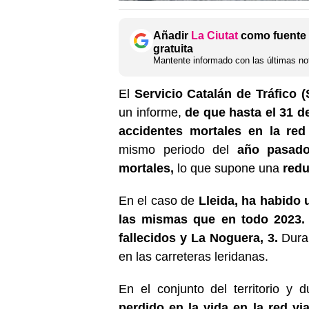
Añadir
La Ciutat
como fuente 
gratuita
Mantente informado con las últimas not
El
Servicio Catalán de Tráfico
un informe,
de que hasta el 31 d
accidentes mortales en la red 
mismo periodo del
año pasado
mortales,
lo que supone una
redu
En el caso de
Lleida,
ha habido u
las mismas que en todo 2023.
fallecidos y La Noguera, 3.
Duran
en las carreteras leridanas.
En el conjunto del territorio y 
perdido en la vida en la red via