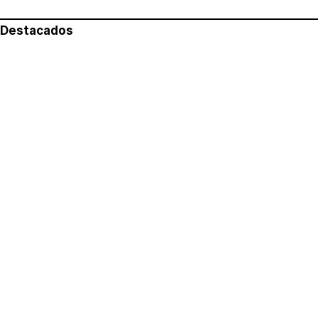
Destacados
Lo más leído
Aviso legal
Política de privacidad
Política de cookies
Quiénes somos
Contacto
Redes sociales
Con la colaboración de: