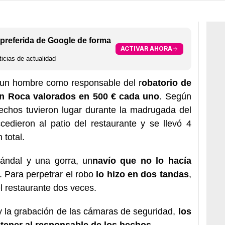
preferida de Google de forma
ACTIVAR AHORA
icias de actualidad
a un hombre como responsable del r
obatorio de
an Roca valorados en 500 € cada uno
. Según
hechos tuvieron lugar durante la madrugada del
edieron al patio del restaurante y se llevó 4
 total.
ándal y una gorra, un
navío que no lo hacía
. Para perpetrar el robo
lo hizo en dos tandas
,
el restaurante dos veces.
l y la grabación de las cámaras de seguridad,
los
ener al responsable de los hechos
.