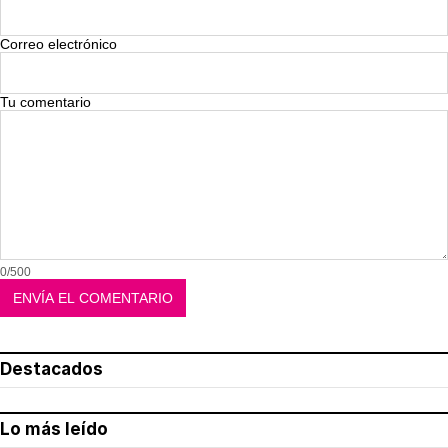
Corepunk MMORPG
Un verdadero MMORPG de la vieja escuela
¡Cómo los de antes, pero mejor!