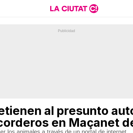
tienen al presunto auto
corderos en Maçanet de
er los animales a través de un portal de internet