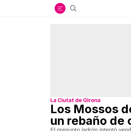
Ir
Buscar
al
contenido
La Ciutat de Girona
Los Mossos de
un rebaño de 
El presunto ladrón intentó vend