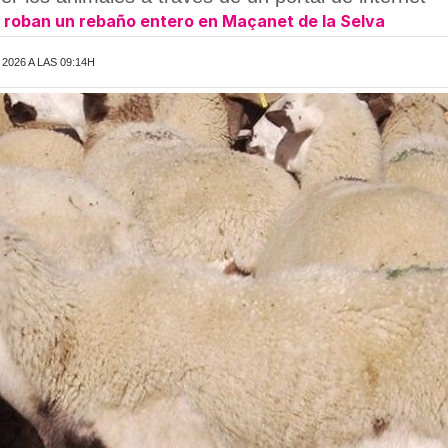
: roban un rebaño entero en Maçanet de la Selva
2026 A LAS 09:14H