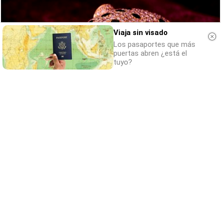
Viaja sin visado
Los pasaportes que más
puertas abren ¿está el
tuyo?
Belleza indomable
El diamante que simboliza la feminidad
indomable