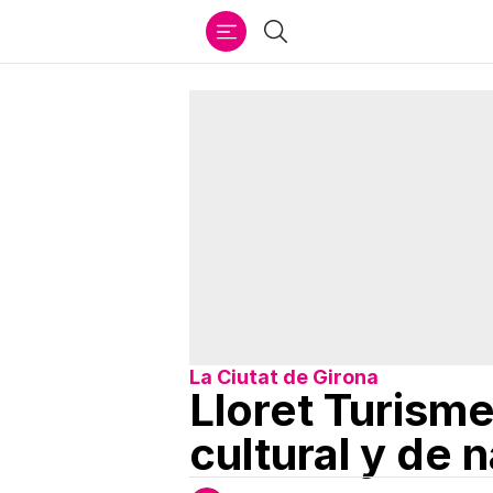
Ir
Buscar
al
contenido
La Ciutat de Girona
Lloret Turism
cultural y de 