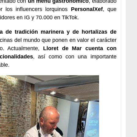
mentado con
un menú gastronómico
, elaborado
r los influencers lorquinos
PersonalXef
, que
dores en IG y 70.000 en TikTok.
a de tradición marinera y de hortalizas de
inas del mundo que ponen en valor el carácter
ino. Actualmente,
Lloret de Mar cuenta con
ionalidades
, así como con una importante
ble.