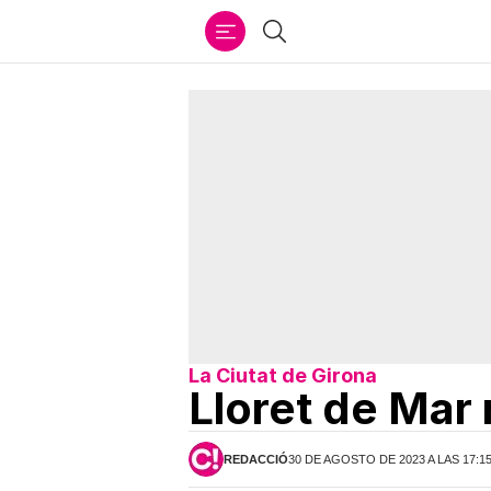
Ir
Buscar
al
contenido
La Ciutat de Girona
Lloret de Mar
REDACCIÓ
30 DE AGOSTO DE 2023 A LAS 17:1