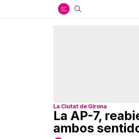
Ir
Buscar
al
contenido
La Ciutat de Girona
La AP-7, reabi
ambos sentid