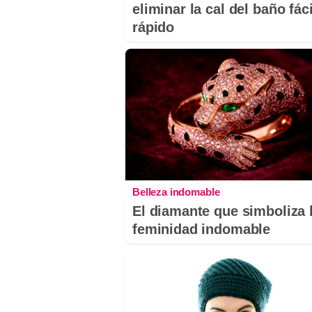
eliminar la cal del baño fáci
rápido
Belleza indomable
El diamante que simboliza 
feminidad indomable