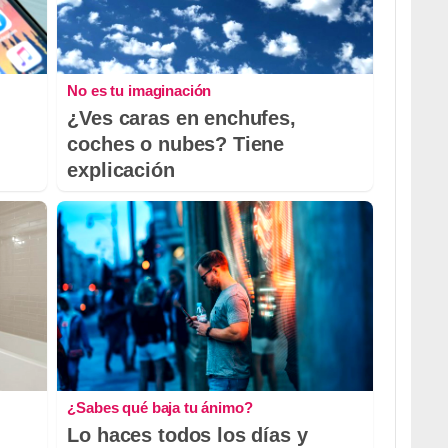
No es tu imaginación
¿Ves caras en enchufes,
coches o nubes? Tiene
explicación
¿Sabes qué baja tu ánimo?
Lo haces todos los días y