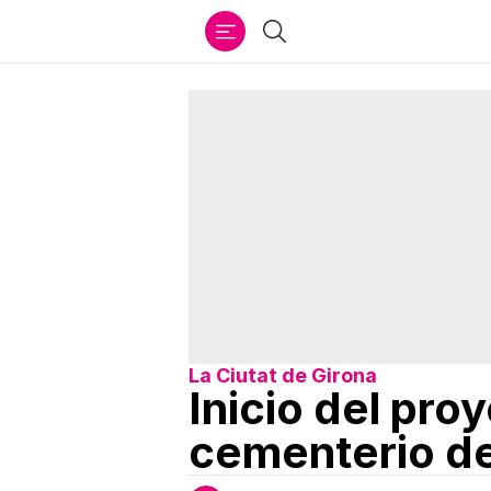
Ir
Buscar
al
contenido
La Ciutat de Girona
Inicio del pro
cementerio d