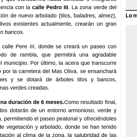
luencia con la
calle Pedro III
. La zona verde del
Lo m
ción de nuevo arbolado (tilos, baladres, almez),
livos existentes actualmente, crearán un gran
án bancos.
a calle Pere III, donde se creará un paseo con
o de rambla, que permitirá una agradable
 municipio. Por último, la acera que transcurre
o por la carretera del Mas Oliva, se ensanchará
ones y se dotará de árboles tilos y bancos,
onas verdes creadas.
una duración de 6 meses.
Como resultado final,
ados dotarán de un entorno armonioso, verde y
a, permitiendo el paseo peatonal y ofreciéndoles
e vegetación y arbolado, donde se han tenido
ción al clima de la zona, la salubridad de las