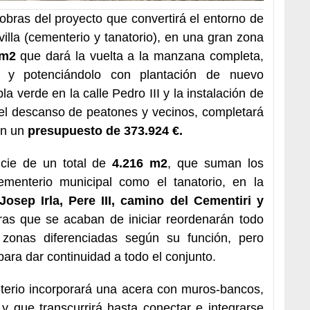
obras del proyecto que convertirá el entorno de
illa (cementerio y tanatorio), en una gran zona
 m2
que dará la vuelta a la manzana completa,
te y potenciándolo con plantación de nuevo
a verde en la calle Pedro III y la instalación de
el descanso de peatones y vecinos, completará
on un
presupuesto de 373.924 €.
cie de un total de
4.216 m2
, que suman los
menterio municipal como el tanatorio, en la
Josep Irla, Pere III, camino del Cementiri y
ras que se acaban de iniciar reordenarán todo
 zonas diferenciadas según su función, pero
ra dar continuidad a todo el conjunto.
terio incorporará una acera con muros-bancos,
y que transcurrirá hasta conectar e integrarse