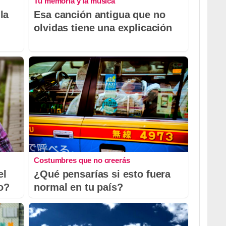
Tu memoria y la música
la
Esa canción antigua que no
olvidas tiene una explicación
Costumbres que no creerás
el
¿Qué pensarías si esto fuera
io?
normal en tu país?