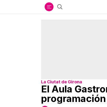
Ir
Buscar
al
contenido
La Ciutat de Girona
El Aula Gastr
programación 