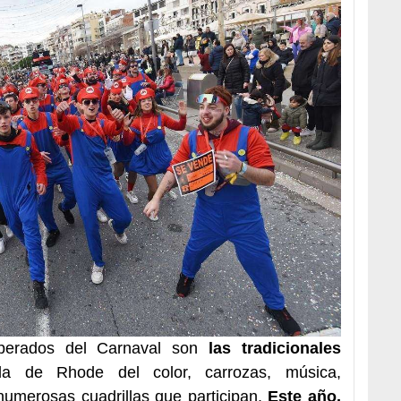
erados del Carnaval son
las tradicionales
a de Rhode del color, carrozas, música,
 numerosas cuadrillas que participan.
Este año,