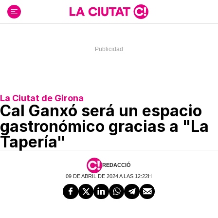
Ir
al
contenido
La Ciutat de Girona
Cal Ganxó será un espacio
gastronómico gracias a "La
Tapería"
REDACCIÓ
09 DE ABRIL DE 2024 A LAS 12:22H