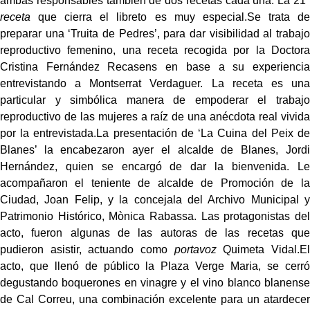
ambas responsables también de dos recetas cada una. La 21ª
receta
que cierra el libreto es muy especial.Se trata de
preparar una ‘Truita de Pedres’, para dar visibilidad al trabajo
reproductivo femenino, una receta recogida por la Doctora
Cristina Fernández Recasens en base a su experiencia
entrevistando a Montserrat Verdaguer. La receta es una
particular y simbólica manera de empoderar el trabajo
reproductivo de las mujeres a raíz de una anécdota real vivida
por la entrevistada.La presentación de ‘La Cuina del Peix de
Blanes’ la encabezaron ayer el alcalde de Blanes, Jordi
Hernández, quien se encargó de dar la bienvenida. Le
acompañaron el teniente de alcalde de Promoción de la
Ciudad, Joan Felip, y la concejala del Archivo Municipal y
Patrimonio Histórico, Mònica Rabassa. Las protagonistas del
acto, fueron algunas de las autoras de las recetas que
pudieron asistir, actuando como
portavoz
Quimeta Vidal.El
acto, que llenó de público la Plaza Verge Maria, se cerró
degustando boquerones en vinagre y el vino blanco blanense
de Cal Correu, una combinación excelente para un atardecer