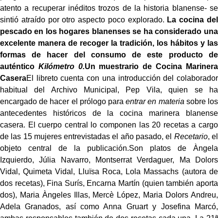
atento a recuperar inéditos trozos de la historia blanense- se
sintió atraído por otro aspecto poco explorado.
La cocina del
pescado en los hogares blanenses se ha considerado una
excelente manera de recoger la tradición, los hábitos y las
formas de hacer del consumo de este producto de
auténtico
Kilómetro 0.
Un muestrario de Cocina Marinera
Casera
El libreto cuenta con una introducción del colaborador
habitual del Archivo Municipal, Pep Vila, quien se ha
encargado de hacer el prólogo para
entrar en materia
sobre los
antecedentes históricos de la cocina marinera blanense
casera. El cuerpo central lo componen las 20 recetas a cargo
de las 15 mujeres entrevistadas el año pasado, el
Recetario
, el
objeto central de la publicación.Son platos de Àngela
Izquierdo, Júlia Navarro, Montserrat Verdaguer, Ma Dolors
Vidal, Quimeta Vidal, Lluïsa Roca, Lola Massachs (autora de
dos recetas), Fina Surís, Encarna Martín (quien también aporta
dos), Maria Àngeles Illas, Mercè López, Maria Dolors Andreu,
Adela Granados, así como Anna Gruart y Josefina Marcó,