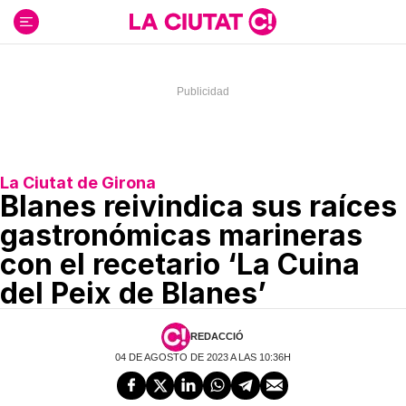
Ir
al
contenido
La Ciutat de Girona
Blanes reivindica sus raíces
gastronómicas marineras
con el recetario ‘La Cuina
del Peix de Blanes’
REDACCIÓ
04 DE AGOSTO DE 2023 A LAS 10:36H