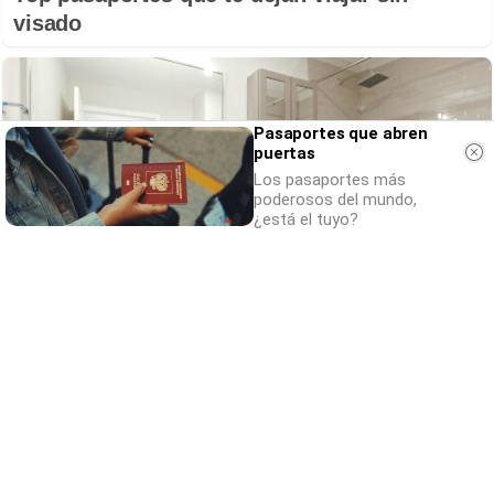
visado
Pasaportes que abren
puertas
Los pasaportes más
poderosos del mundo,
¿está el tuyo?
¿Conocías estos 5 consejos?
Consejos infalibles para eliminar la cal del
baño fácil y rápido