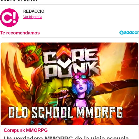
REDACCIÓ
Ver biografía
Corepunk MMORPG
Un verdadero MMORPG de la vieja escuela