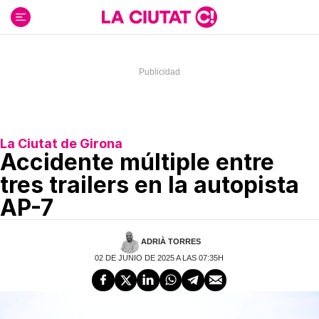
Ir
al
contenido
La Ciutat de Girona
Accidente múltiple entre
tres trailers en la autopista
AP-7
ADRIÀ TORRES
02 DE JUNIO DE 2025 A LAS 07:35H