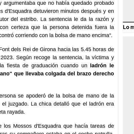
ón y argumentaba que no había quedado probado
s d'Esquadra detuvieron minutos después y en
tor del estribo. La sentencia le da la razón y
Lo m
on certeza que la persona detenida fuera la
ontró corriendo con la bolsa de mano encima".
Font dels Rei de Girona hacia las 5.45 horas de
2023. Según recoge la sentencia, la víctima y
la fiesta de graduación cuando un
ladrón le
mano" que llevaba colgada del brazo derecho
ersona se apoderó de la bolsa de mano de la
 el juzgado. La chica detalló que el ladrón era
eta rayada.
e los Mossos d'Esquadra que hacía tareas de
ntras su compañero estaba en el coche patrulla,