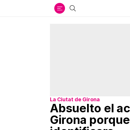
Ir
Buscar
al
contenido
La Ciutat de Girona
Absuelto el a
Girona porque 