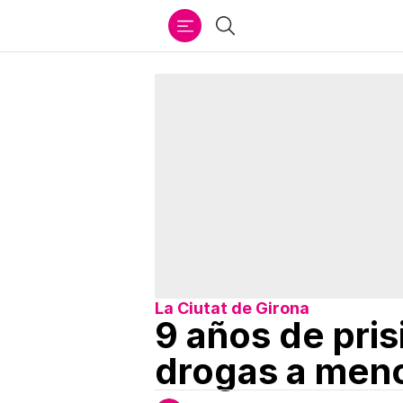
Ir
Buscar
al
contenido
La Ciutat de Girona
9 años de pri
drogas a men