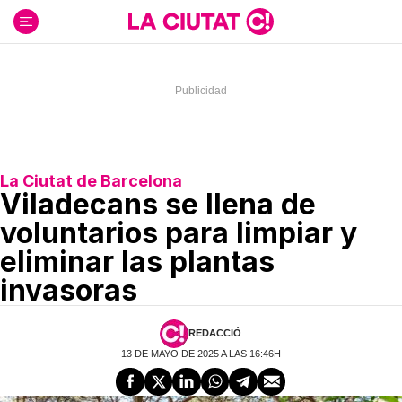
Ir
al
contenido
La Ciutat de Barcelona
Viladecans se llena de
voluntarios para limpiar y
eliminar las plantas
invasoras
REDACCIÓ
13 DE MAYO DE 2025 A LAS 16:46H