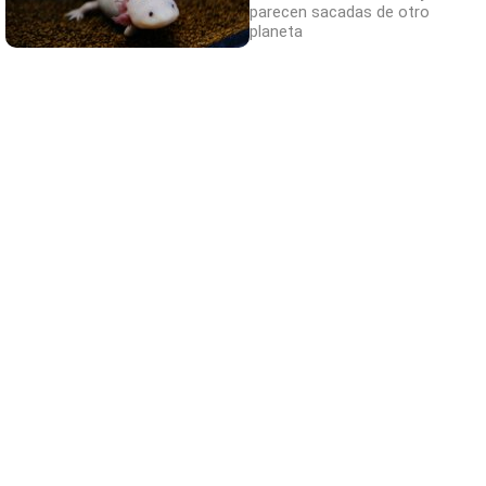
parecen sacadas de otro
¿Sabes qué baja tu ánimo?
planeta
¿Te notas más irritable últimamente? Puede
ser por este hábito
El truco contra la cal
Di adiós a la cal del baño con estos
sencillos consejos