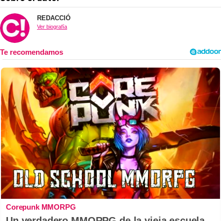
REDACCIÓ
Ver biografía
Corepunk MMORPG
Un verdadero MMORPG de la vieja escuela