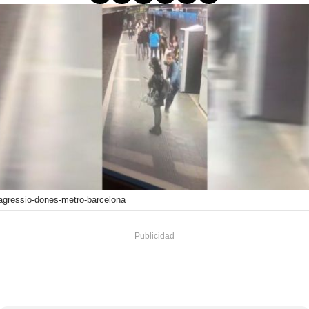
agressio-dones-metro-barcelona