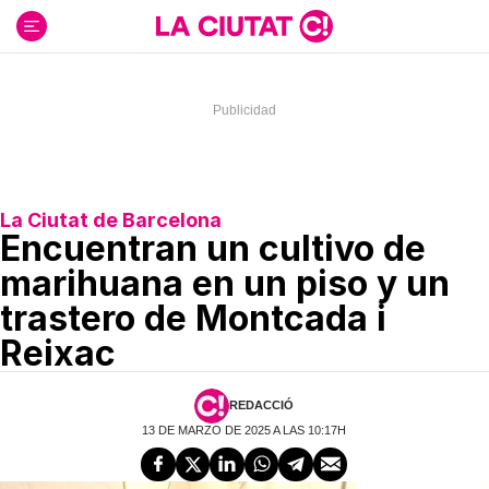
Ir
al
contenido
La Ciutat de Barcelona
Encuentran un cultivo de
marihuana en un piso y un
trastero de Montcada i
Reixac
REDACCIÓ
13 DE MARZO DE 2025 A LAS 10:17H